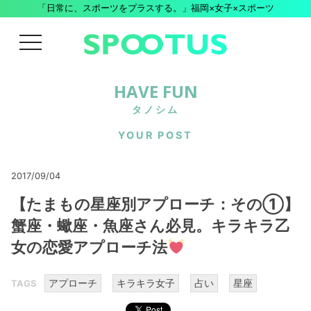
「日常に、スポーツをプラスする。」福岡×女子×スポーツ
menu
HAVE FUN
タノシム
YOUR POST
2017/09/04
【たまもの星座別アプローチ：その①】
蟹座・蠍座・魚座さん必見。キラキラ乙
女の恋愛アプローチ法
アプローチ
キラキラ女子
占い
星座
TAGS