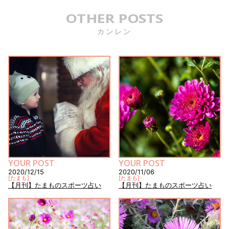
OTHER POSTS
カンレン
YOUR POST
YOUR POST
2020/12/15
2020/11/06
[
たまも
]
[
たまも
]
【月刊】たまものスポーツ占い
【月刊】たまものスポーツ占い