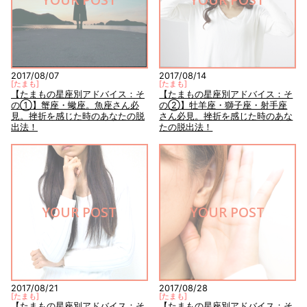
2017/08/07
2017/08/14
[
たまも
]
[
たまも
]
【たまもの星座別アドバイス：そ
【たまもの星座別アドバイス：そ
の①】蟹座・蠍座。魚座さん必
の②】牡羊座・獅子座・射手座
見。挫折を感じた時のあなたの脱
さん必見。挫折を感じた時のあな
出法！
たの脱出法！
YOUR POST
YOUR POST
2017/08/21
2017/08/28
[
たまも
]
[
たまも
]
【たまもの星座別アドバイス：そ
【たまもの星座別アドバイス：そ