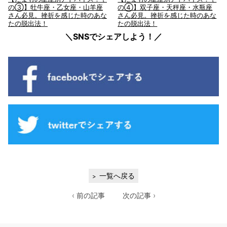
の③】牡牛座・乙女座・山羊座
の④】双子座・天秤座・水瓶座
さん必見。挫折を感じた時のあな
さん必見。挫折を感じた時のあな
たの脱出法！
たの脱出法！
＼SNSでシェアしよう！／
一覧へ戻る
‹ 前の記事
次の記事 ›