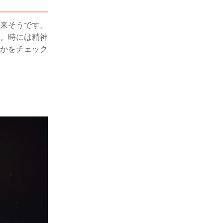
来そうです。
。時には精神
かをチェック