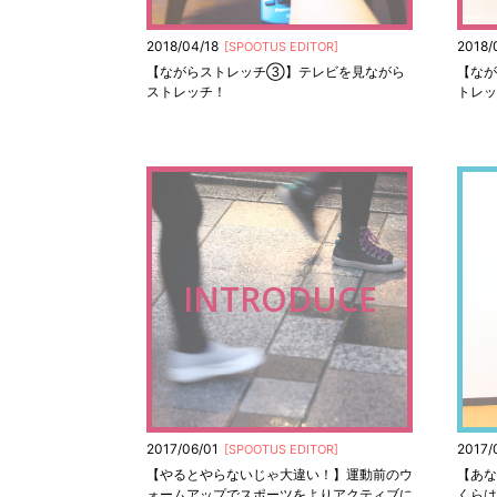
2018/04/18
2018/
[
SPOOTUS EDITOR
]
【ながらストレッチ③】テレビを見ながら
【な
ストレッチ！
トレッ
INTRODUCE
2017/06/01
2017/
[
SPOOTUS EDITOR
]
【やるとやらないじゃ大違い！】運動前のウ
【あな
ォームアップでスポーツをよりアクティブに
くらは