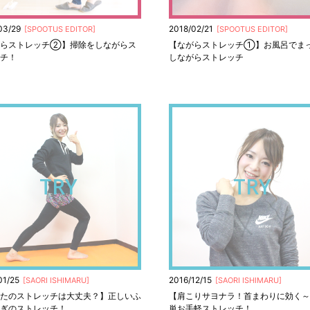
03/29
2018/02/21
[
SPOOTUS EDITOR
]
[
SPOOTUS EDITOR
]
がらストレッチ➁】掃除をしながらス
【ながらストレッチ①】お風呂でま
チ！
しながらストレッチ
TRY
TRY
01/25
2016/12/15
[
SAORI ISHIMARU
]
[
SAORI ISHIMARU
]
たのストレッチは大丈夫？】正しいふ
【肩こりサヨナラ！首まわりに効く～
ぎのストレッチ！
単お手軽ストレッチ！