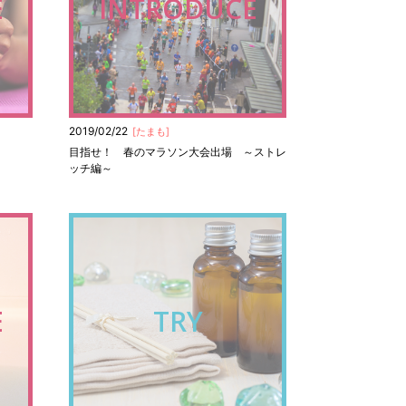
E
INTRODUCE
2019/02/22
[
たまも
]
目指せ！ 春のマラソン大会出場 ～ストレ
ッチ編～
E
TRY