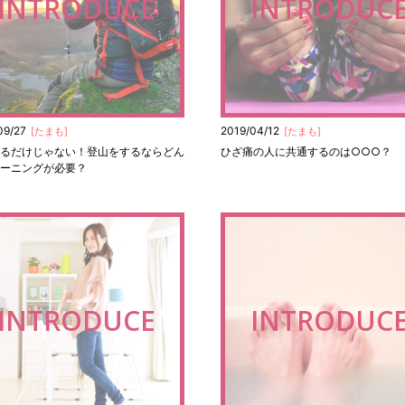
INTRODUCE
INTRODUC
09/27
2019/04/12
[
たまも
]
[
たまも
]
るだけじゃない！登山をするならどん
ひざ痛の人に共通するのは○○○？
ーニングが必要？
INTRODUCE
INTRODUC