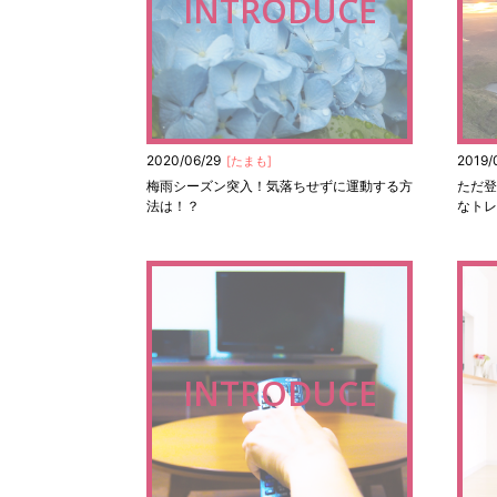
INTRODUCE
2020/06/29
2019/
[
たまも
]
梅雨シーズン突入！気落ちせずに運動する方
ただ登
法は！？
なトレ
INTRODUCE