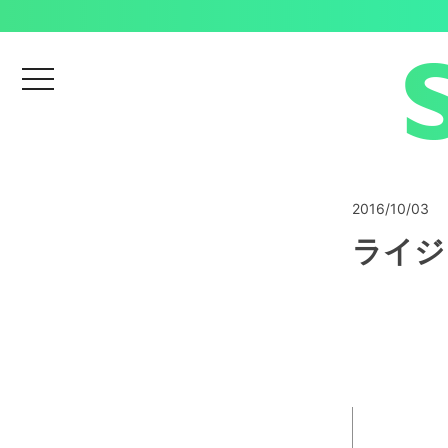
menu
2016/10/03
ライジ
動
画
プ