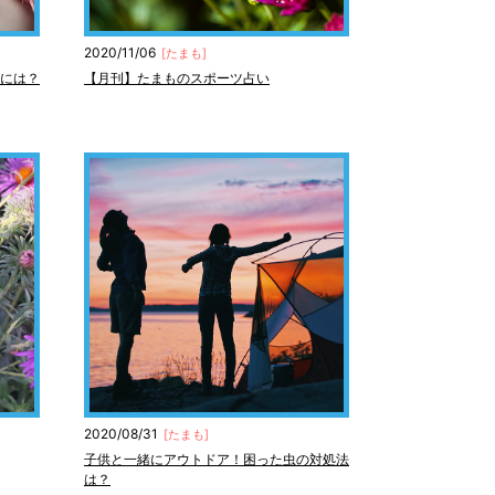
2020/11/06
[
たまも
]
には？
【月刊】たまものスポーツ占い
2020/08/31
[
たまも
]
子供と一緒にアウトドア！困った虫の対処法
は？