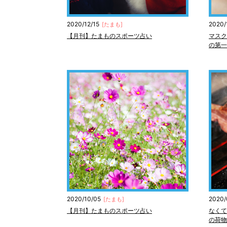
2020/12/15
2020/
[
たまも
]
【月刊】たまものスポーツ占い
マスク
の第一
2020/10/05
2020/
[
たまも
]
【月刊】たまものスポーツ占い
なくて
の荷物