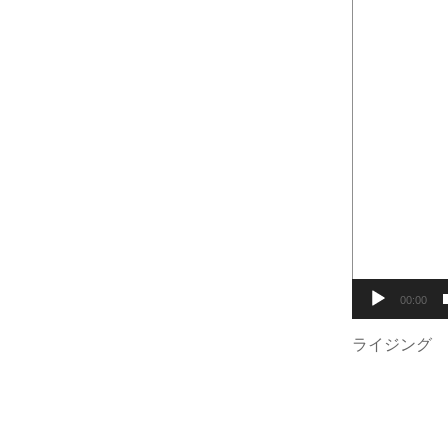
レ
ー
ヤ
ー
00:00
ライジング 