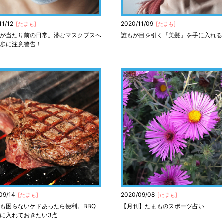
11/12
2020/11/09
[
たまも
]
[
たまも
]
が当たり前の日常。潜むマスクブスへ
誰もが目を引く「美髪」を手に入れる
歩に注意警告！
09/14
2020/09/08
[
たまも
]
[
たまも
]
も困らないケドあったら便利。BBQ
【月刊】たまものスポーツ占い
に入れておきたい3点