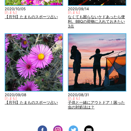
2020/10/05
2020/09/14
[
たまも
]
[
たまも
]
【月刊】たまものスポーツ占い
なくても困らないケドあったら便
利。BBQの荷物に入れておきたい
3点
2020/09/08
2020/08/31
[
たまも
]
[
たまも
]
【月刊】たまものスポーツ占い
子供と一緒にアウトドア！困った
虫の対処法は？