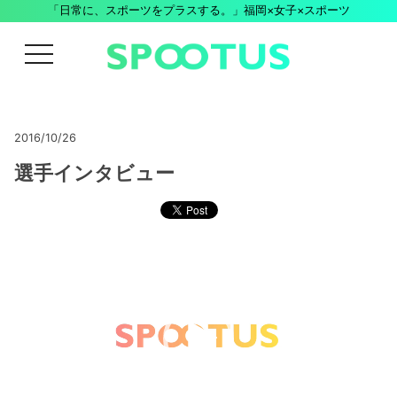
「日常に、スポーツをプラスする。」福岡×女子×スポーツ
menu
2016/10/26
選手インタビュー
動
画
プ
レ
ー
ヤ
ー