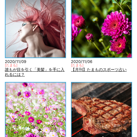
2020/11/09
2020/11/06
[
たまも
]
[
たまも
]
誰もが目を引く「美髪」を手に入
【月刊】たまものスポーツ占い
れるには？