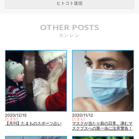
OTHER POSTS
カンレン
2020/12/15
2020/11/12
[
たまも
]
[
たまも
]
【月刊】たまものスポーツ占い
マスクが当たり前の日常。潜むマ
スクブスへの第一歩に注意警告！