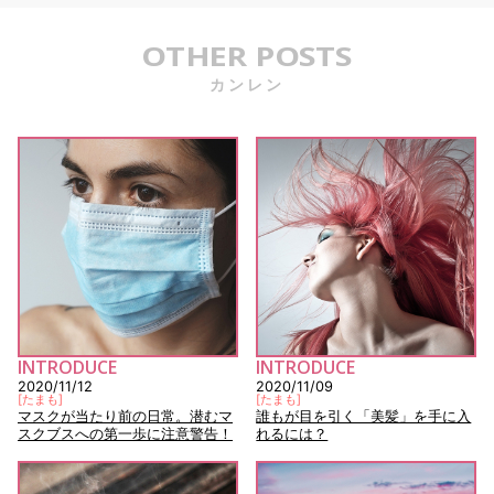
OTHER POSTS
カンレン
INTRODUCE
INTRODUCE
2020/11/12
2020/11/09
[
たまも
]
[
たまも
]
マスクが当たり前の日常。潜むマ
誰もが目を引く「美髪」を手に入
スクブスへの第一歩に注意警告！
れるには？