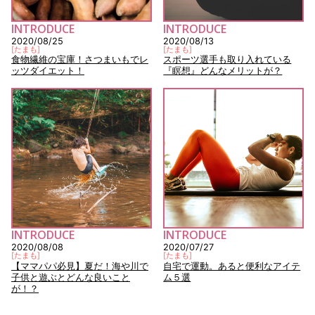
INTRODUCE
INTRODUCE
2020/08/25
2020/08/13
[
たまも
]
[
たまも
]
食物繊維の宝庫！さつまいもでレ
スポーツ選手も取り入れている
ッツダイエット！
『瞑想』どんなメリットが？
INTRODUCE
INTRODUCE
2020/08/08
2020/07/27
[
たまも
]
[
たまも
]
【ママパパ必見】夏だ！海や川で
自宅で運動。あると便利なアイテ
子供と遊ぶとどんな良いこと
ム５選
が！？