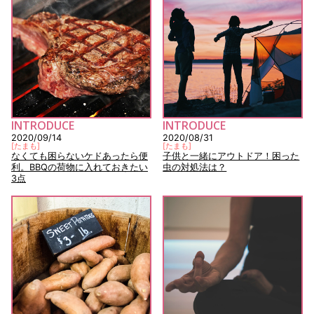
INTRODUCE
INTRODUCE
2020/09/14
2020/08/31
[
たまも
]
[
たまも
]
なくても困らないケドあったら便
子供と一緒にアウトドア！困った
利。BBQの荷物に入れておきたい
虫の対処法は？
3点