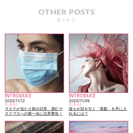
OTHER POSTS
カンレン
INTRODUCE
INTRODUCE
2020/11/12
2020/11/09
[
たまも
]
[
たまも
]
マスクが当たり前の日常。潜むマ
誰もが目を引く「美髪」を手に入
スクブスへの第一歩に注意警告！
れるには？