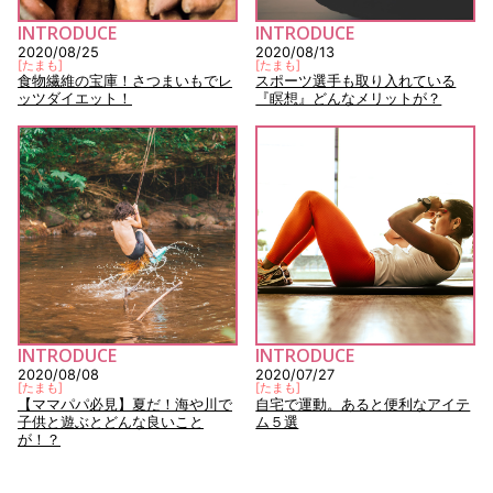
INTRODUCE
INTRODUCE
2020/08/25
2020/08/13
[
たまも
]
[
たまも
]
食物繊維の宝庫！さつまいもでレ
スポーツ選手も取り入れている
ッツダイエット！
『瞑想』どんなメリットが？
INTRODUCE
INTRODUCE
2020/08/08
2020/07/27
[
たまも
]
[
たまも
]
【ママパパ必見】夏だ！海や川で
自宅で運動。あると便利なアイテ
子供と遊ぶとどんな良いこと
ム５選
が！？