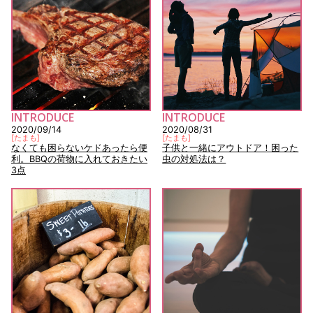
INTRODUCE
INTRODUCE
2020/09/14
2020/08/31
[
たまも
]
[
たまも
]
なくても困らないケドあったら便
子供と一緒にアウトドア！困った
利。BBQの荷物に入れておきたい
虫の対処法は？
3点