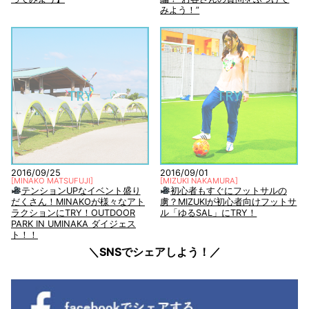
みよう！”
TRY
TRY
2016/09/25
2016/09/01
[
MINAKO MATSUFUJI
]
[
MIZUKI NAKAMURA
]
テンションUPなイベント盛り
初心者もすぐにフットサルの
だくさん！MINAKOが様々なアト
虜？MIZUKIが初心者向けフットサ
ラクションにTRY！OUTDOOR
ル「ゆるSAL」にTRY！
PARK IN UMINAKA ダイジェス
ト！！
＼SNSでシェアしよう！／