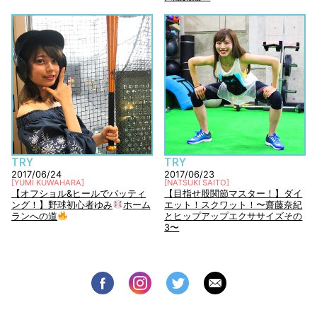
TRY
TRY
2017/06/24
2017/06/23
[
YUMI KUWAHARA
]
[
NATSUKI SAITO
]
【オフショル&ヒールでバッティ
【目指せ股関節マスター！】ダイ
ング！】野球初心者ゆみ
ホーム
エット！スクワット！〜齋藤奈紀
ランへの道
とヒップアップエクササイズその
3〜