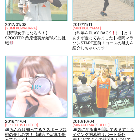
2017/01/08
2017/11/11
[
YUMI KUWAHARA
]
[
MIKI KOLIYAMA
]
【野球女子になろう！】
（昨年をPLAY BACK
）【とり
SPOOTER 桑原優実が始球式に挑
あえず走ってみました】福岡マラ
戦
ソンSTART直前！コースの魅力を
紹介しちゃいます！
TRY
TRY
2016/11/04
2016/10/04
[
SPOOTUS EDITOR
]
[
MINAKO MATSUFUJI
]
みんなは知ってる？スポーツ観
気になる事を聞いてきます！ラ
戦の楽しみ方！【試合の写真を撮
イジング開幕戦リポート番外
ってみよう】
編！”お客さんの質問をぶつけて