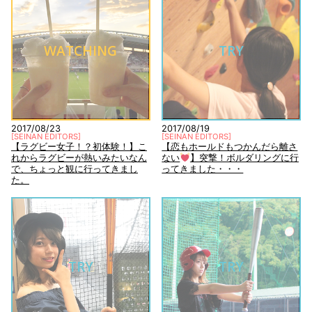
WATCHING
TRY
2017/08/23
2017/08/19
[
SEINAN EDITORS
]
[
SEINAN EDITORS
]
【ラグビー女子！？初体験！】こ
【恋もホールドもつかんだら離さ
れからラグビーが熱いみたいなん
ない
】突撃！ボルダリングに行
で、ちょっと観に行ってきまし
ってきました・・・
た。
TRY
TRY