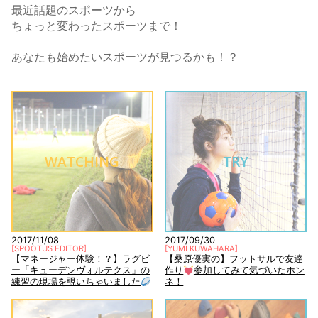
最近話題のスポーツから
ちょっと変わったスポーツまで！
あなたも始めたいスポーツが見つるかも！？
WATCHING
TRY
2017/11/08
2017/09/30
[
SPOOTUS EDITOR
]
[
YUMI KUWAHARA
]
【マネージャー体験！？】ラグビ
【桑原優実の】フットサルで友達
ー「キューデンヴォルテクス」の
作り
参加してみて気づいたホン
練習の現場を覗いちゃいました
ネ！