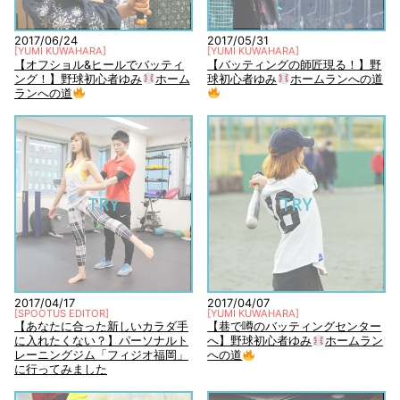
2017/06/24
2017/05/31
[
YUMI KUWAHARA
]
[
YUMI KUWAHARA
]
【オフショル&ヒールでバッティ
【バッティングの師匠現る！】野
ング！】野球初心者ゆみ
ホーム
球初心者ゆみ
ホームランへの道
ランへの道
TRY
TRY
2017/04/17
2017/04/07
[
SPOOTUS EDITOR
]
[
YUMI KUWAHARA
]
【あなたに合った新しいカラダ手
【巷で噂のバッティングセンター
に入れたくない？】パーソナルト
へ】野球初心者ゆみ
ホームラン
レーニングジム「フィジオ福岡」
への道
に行ってみました