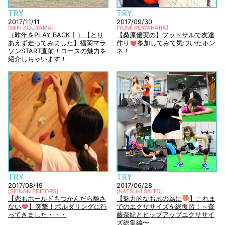
TRY
TRY
2017/11/11
2017/09/30
[
MIKI KOLIYAMA
]
[
YUMI KUWAHARA
]
（昨年をPLAY BACK
）【とり
【桑原優実の】フットサルで友達
あえず走ってみました】福岡マラ
作り
参加してみて気づいたホン
ソンSTART直前！コースの魅力を
ネ！
紹介しちゃいます！
TRY
TRY
2017/08/19
2017/06/28
[
SEINAN EDITORS
]
[
NATSUKI SAITO
]
【恋もホールドもつかんだら離さ
【魅力的なお尻の為に
】これま
ない
】突撃！ボルダリングに行
でのエクササイズを総復習！～齋
ってきました・・・
藤奈紀とヒップアップエクササイ
ズ総集編〜