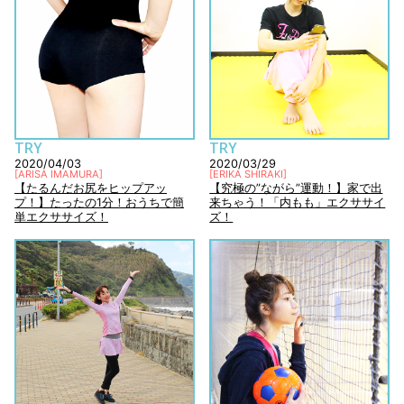
TRY
TRY
2020/04/03
2020/03/29
[
ARISA IMAMURA
]
[
ERIKA SHIRAKI
]
【たるんだお尻をヒップアッ
【究極の”ながら”運動！】家で出
プ！】たったの1分！おうちで簡
来ちゃう！「内もも」エクササイ
単エクササイズ！
ズ！