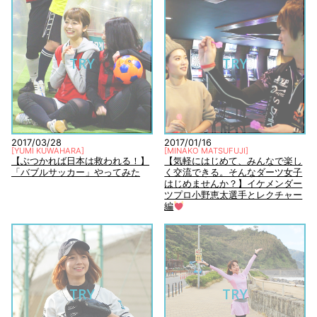
TRY
TRY
2017/03/28
2017/01/16
[
YUMI KUWAHARA
]
[
MINAKO MATSUFUJI
]
【ぶつかれば日本は救われる！】
【気軽にはじめて、みんなで楽し
「バブルサッカー」やってみた
く交流できる。そんなダーツ女子
はじめませんか？】イケメンダー
ツプロ小野恵太選手とレクチャー
編
TRY
TRY