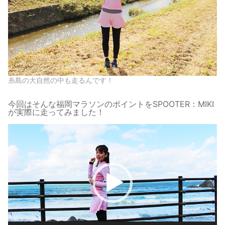
糸島の大自然の中も走るんです！
今回はそんな福岡マラソンのポイントをSPOOTER：MIKI
が実際に走ってみました！
動
画
プ
レ
ー
ヤ
ー