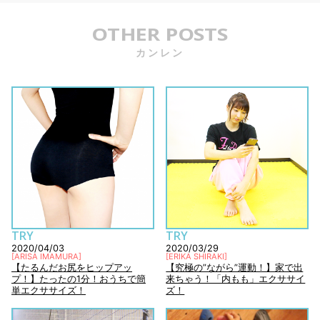
OTHER POSTS
カンレン
TRY
TRY
2020/04/03
2020/03/29
[
ARISA IMAMURA
]
[
ERIKA SHIRAKI
]
【たるんだお尻をヒップアッ
【究極の”ながら”運動！】家で出
プ！】たったの1分！おうちで簡
来ちゃう！「内もも」エクササイ
単エクササイズ！
ズ！