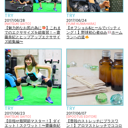
TRY
TRY
2017/06/28
2017/06/24
[
NATSUKI SAITO
]
[
YUMI KUWAHARA
]
【魅力的なお尻の為に
】これま
【オフショル&ヒールでバッティ
でのエクササイズを総復習！～齋
ング！】野球初心者ゆみ
ホーム
藤奈紀とヒップアップエクササイ
ランへの道
ズ総集編〜
TRY
TRY
2017/06/23
2017/06/07
[
NATSUKI SAITO
]
[
SPOOTUS EDITOR
]
【目指せ股関節マスター！】ダイ
【普段のストレッチにプラスワ
エット！スクワット！〜齋藤奈紀
ン！】アロマストレッチでココロ