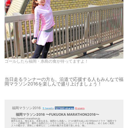
ゴールしたら福岡・糸島の食が待ってますよ！
当日走るランナーの方も、沿道で応援する人もみんなで福
岡マラソン2016を楽しんで盛り上げましょう！
福岡マラソン2016
5 tweets
127380 shares
6 users
福岡マラソン2016 〜FUKUOKA MARATHON2016〜
http://www.f-marathon.jp
都市を走る。海を走る。未来を走る。福岡から糸島へ。2つの都市を結ぶ42.195kmのドラマ「福岡マラ
ソン」の開催です。都市と自然のコントラストが美しいコンパクトシティを体感し、めくるめく風景、
人々の暖かさ、美味しい食材など、この街の魅力を五感で楽しめる、福...