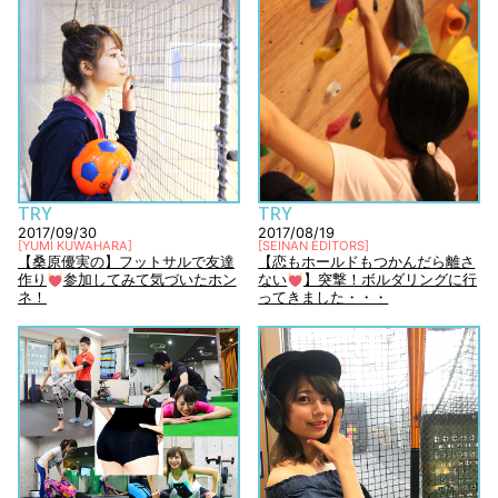
TRY
TRY
2017/09/30
2017/08/19
[
YUMI KUWAHARA
]
[
SEINAN EDITORS
]
【桑原優実の】フットサルで友達
【恋もホールドもつかんだら離さ
作り
参加してみて気づいたホン
ない
】突撃！ボルダリングに行
ネ！
ってきました・・・