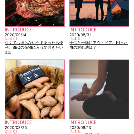
INTRODUCE
INTRODUCE
2020/09/14
2020/08/31
[
たまも
]
[
たまも
]
なくても困らないケドあったら便
子供と一緒にアウトドア！困った
利。BBQの荷物に入れておきたい
虫の対処法は？
3点
INTRODUCE
INTRODUCE
2020/08/25
2020/08/13
[
たまも
]
[
たまも
]