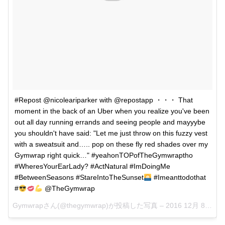
#Repost @nicoleariparker with @repostapp ・・・ That
moment in the back of an Uber when you realize you've been
out all day running errands and seeing people and mayyybe
you shouldn't have said: "Let me just throw on this fuzzy vest
with a sweatsuit and….. pop on these fly red shades over my
Gymwrap right quick…" #yeahonTOPofTheGymwraptho
#WheresYourEarLady? #ActNatural #ImDoingMe
#BetweenSeasons #StareIntoTheSunset
#Imeanttodothat
#
@TheGymwrap
Gymwrapさん(@thegymwrap)が投稿した写真 –
2016 12月 8 10:06午前 PST