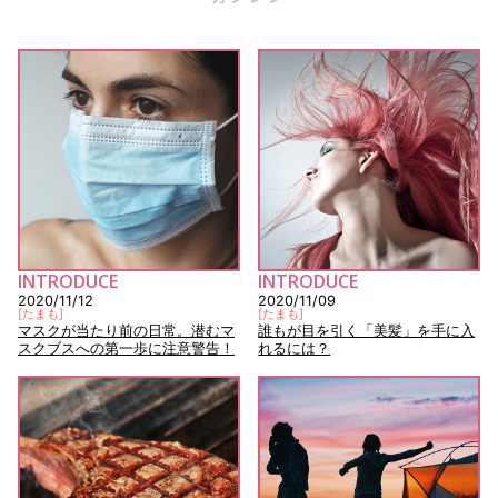
INTRODUCE
INTRODUCE
2020/11/12
2020/11/09
[
たまも
]
[
たまも
]
マスクが当たり前の日常。潜むマ
誰もが目を引く「美髪」を手に入
スクブスへの第一歩に注意警告！
れるには？