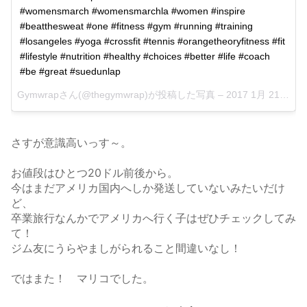
#womensmarch #womensmarchla #women #inspire
#beatthesweat #one #fitness #gym #running #training
#losangeles #yoga #crossfit #tennis #orangetheoryfitness #fit
#lifestyle #nutrition #healthy #choices #better #life #coach
#be #great #suedunlap
Gymwrapさん(@thegymwrap)が投稿した写真 –
2017 1月 21 10:03午後 PST
さすが意識高いっす～。
お値段はひとつ20ドル前後から。
今はまだアメリカ国内へしか発送していないみたいだけ
ど、
卒業旅行なんかでアメリカへ行く子はぜひチェックしてみ
て！
ジム友にうらやましがられること間違いなし！
ではまた！ マリコでした。