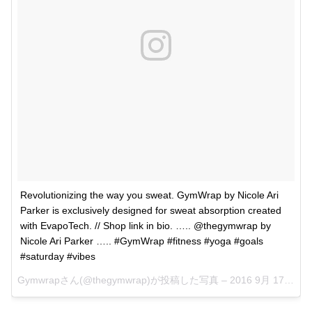
Revolutionizing the way you sweat. GymWrap by Nicole Ari
Parker is exclusively designed for sweat absorption created
with EvapoTech. // Shop link in bio. ….. @thegymwrap by
Nicole Ari Parker ….. #GymWrap #fitness #yoga #goals
#saturday #vibes
Gymwrapさん(@thegymwrap)が投稿した写真 –
2016 9月 17 4:31午後 PDT