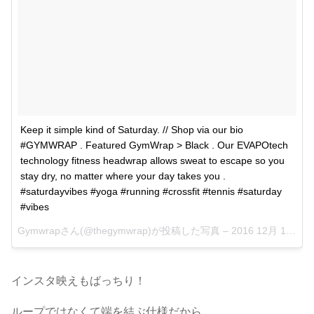
Keep it simple kind of Saturday. // Shop via our bio
#GYMWRAP . Featured GymWrap > Black . Our EVAPOtech
technology fitness headwrap allows sweat to escape so you
stay dry, no matter where your day takes you .
#saturdayvibes #yoga #running #crossfit #tennis #saturday
#vibes
Gymwrapさん(@thegymwrap)が投稿した写真 –
2016 12月 17 11:52午前 PST
インスタ映えもばっちり！
ループではなくて端を結ぶ仕様だから