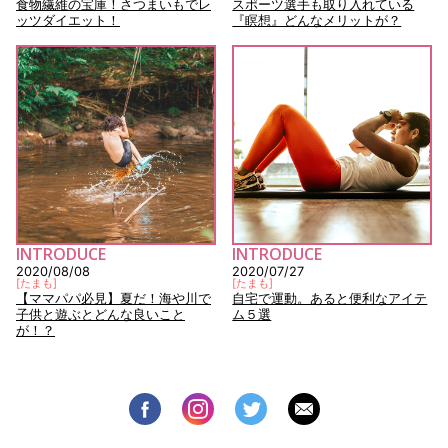
食物繊維の宝庫！さつまいもでレ
スポーツ選手も取り入れている
ッツダイエット！
『瞑想』どんなメリットが？
INTRODUCE
INTRODUCE
2020/08/08
2020/07/27
[
たまも
]
[
たまも
]
【ママパパ必見】夏だ！海や川で
自宅で運動。あると便利なアイテ
子供と遊ぶとどんな良いこと
ム５選
が！？