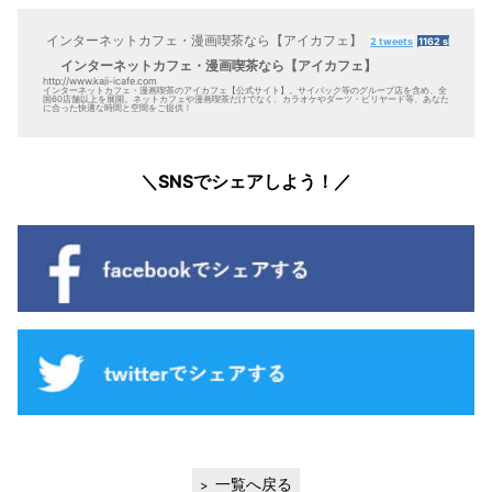
インターネットカフェ・漫画喫茶なら【アイカフェ】
2 tweets
1162 shares
6 
インターネットカフェ・漫画喫茶なら【アイカフェ】
http://www.kaji-icafe.com
インターネットカフェ・漫画喫茶のアイカフェ【公式サイト】。サイバック等のグループ店を含め、全
国60店舗以上を展開。ネットカフェや漫画喫茶だけでなく、カラオケやダーツ・ビリヤード等、あなた
に合った快適な時間と空間をご提供！
＼SNSでシェアしよう！／
一覧へ戻る