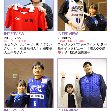
INTERVIEW
INTERVIEW
2018/02/27
2018/02/23
[
SPOOTUS EDITOR
]
[
SPOOTUS EDITOR
]
あなたの「スポーツ」教えてくだ
ライジングゼファーフクオカ 選手
さい。～『生涯福岡人！』編集長
独占インタビュー！「俺の○○愛
大上果歩さん～
」＃41加納誠也選手
INTERVIEW
INTERVIEW