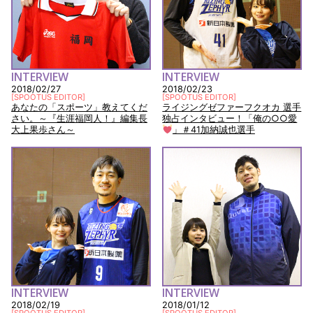
INTERVIEW
INTERVIEW
2018/02/27
2018/02/23
[
SPOOTUS EDITOR
]
[
SPOOTUS EDITOR
]
あなたの「スポーツ」教えてくだ
ライジングゼファーフクオカ 選手
さい。～『生涯福岡人！』編集長
独占インタビュー！「俺の○○愛
大上果歩さん～
」＃41加納誠也選手
INTERVIEW
INTERVIEW
2018/02/19
2018/01/12