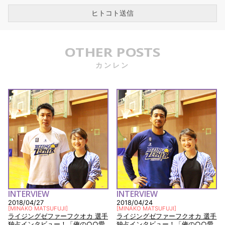
OTHER POSTS
カンレン
INTERVIEW
INTERVIEW
2018/04/27
2018/04/24
[
MINAKO MATSUFUJI
]
[
MINAKO MATSUFUJI
]
ライジングゼファーフクオカ 選手
ライジングゼファーフクオカ 選手
独占インタビュー！「俺の○○愛
独占インタビュー！「俺の○○愛