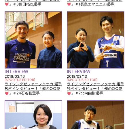
」＃8薦田拓也選手
」＃1長島エマニエル選手
INTERVIEW
INTERVIEW
2018/03/16
2018/03/13
[
SPOOTUS EDITOR
]
[
SPOOTUS EDITOR
]
ライジングゼファーフクオカ 選手
ライジングゼファーフクオカ 選手
独占インタビュー！「俺の○○愛
独占インタビュー！「俺の○○愛
」＃24石谷聡選手
」＃7北向由樹選手