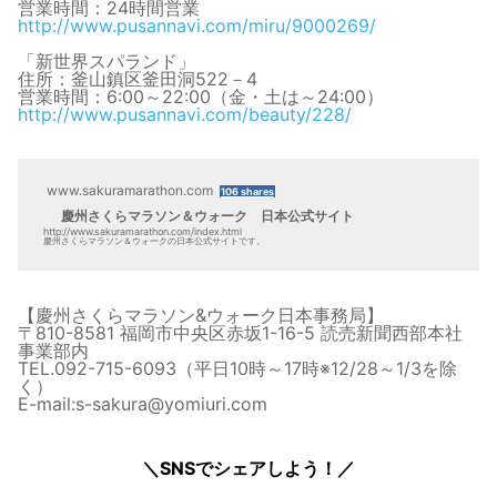
営業時間：24時間営業
http://www.pusannavi.com/miru/9000269/
「新世界スパランド」
住所：釜山鎮区釜田洞522－4
営業時間：6:00～22:00（金・土は～24:00）
http://www.pusannavi.com/beauty/228/
www.sakuramarathon.com
106 shares
慶州さくらマラソン＆ウォーク 日本公式サイト
http://www.sakuramarathon.com/index.html
慶州さくらマラソン＆ウォークの日本公式サイトです。
【慶州さくらマラソン&ウォーク日本事務局】
〒810-8581 福岡市中央区赤坂1-16-5 読売新聞西部本社
事業部内
TEL.092-715-6093（平日10時～17時※12/28～1/3を除
く）
E-mail:s-sakura@yomiuri.com
＼SNSでシェアしよう！／