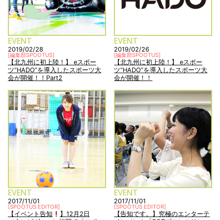
EVENT
EVENT
2019/02/28
2019/02/26
[
編集部SPOOTUS
]
[
編集部SPOOTUS
]
【北九州に初上陸！】 eスポー
【北九州に初上陸！】 eスポー
ツ“HADO”を導入したスポーツ大
ツ“HADO”を導入したスポーツ大
会が開催！！Part2
会が開催！！
EVENT
EVENT
2017/11/01
2017/11/01
[
SPOOTUS EDITOR
]
[
SPOOTUS EDITOR
]
【イベント告知
】12月2日
【告知です。】究極のエンターテ