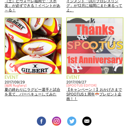
（土）ピヴォーレ福岡で「スポ
インメント「DDTプロレスリン
友」が必ずできる！イベントがあ
グ」が12月に福岡にまた来るって
～る！
よ。
EVENT
EVENT
2017/09/29
2017/09/27
[
福岡 Rugfairy
]
[
SPOOTUS EDITOR
]
夏の終わりにラグビー選手と試合
【キャンペーン！】おかげさまで
を見て、バーベキューしてみた
SPOOTUS１周年
プレゼント企
画！！