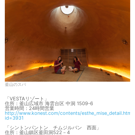
釜山のスパ
「VESTAリゾート」
住所：釜山広域市 海雲台区 中洞 1509-6
営業時間：24時間営業
http://www.konest.com/contents/esthe_mise_detail.html
id=3931
「シントンパントン チムジルバン 西面」
住所：釜山鎮区釜田洞522－4