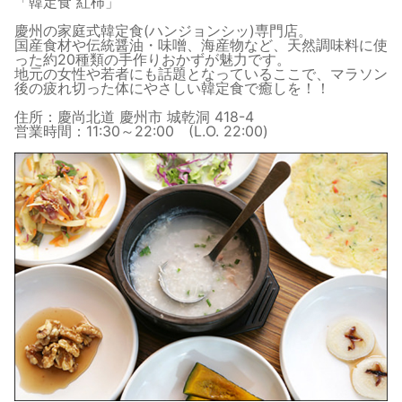
「韓定食 紅柿」
慶州の家庭式韓定食(ハンジョンシッ)専門店。
国産食材や伝統醤油・味噌、海産物など、天然調味料に使
った約20種類の手作りおかずが魅力です。
地元の女性や若者にも話題となっているここで、マラソン
後の疲れ切った体にやさしい韓定食で癒しを！！
住所：慶尚北道 慶州市 城乾洞 418-4
営業時間：11:30～22:00 (L.O. 22:00)