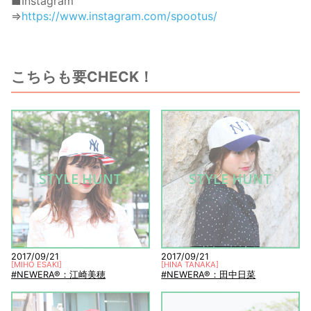
■Instagram
⇒
https://www.instagram.com/spootus/
こちらも要CHECK！
STYLE HUNT
STYLE HUNT
2017/09/21
2017/09/21
[
MIHO ESAKI
]
[
HINA TANAKA
]
#NEWERA®：江崎美穂
#NEWERA®：田中日菜