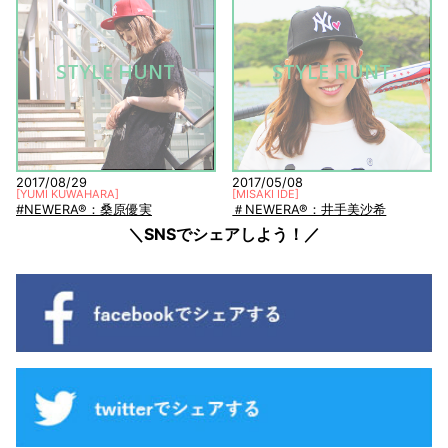
STYLE HUNT
STYLE HUNT
2017/08/29
2017/05/08
[
YUMI KUWAHARA
]
[
MISAKI IDE
]
#NEWERA®：桑原優実
＃NEWERA®：井手美沙希
＼SNSでシェアしよう！／