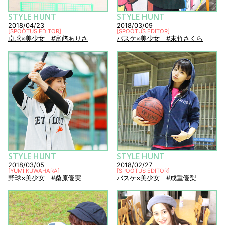
STYLE HUNT
STYLE HUNT
2018/04/23
2018/03/09
[
SPOOTUS EDITOR
]
[
SPOOTUS EDITOR
]
卓球×美少女 #富﨑ありさ
バスケ×美少女 #末竹さくら
STYLE HUNT
STYLE HUNT
2018/03/05
2018/02/27
[
YUMI KUWAHARA
]
[
SPOOTUS EDITOR
]
野球×美少女 #桑原優実
バスケ×美少女 #成重優梨