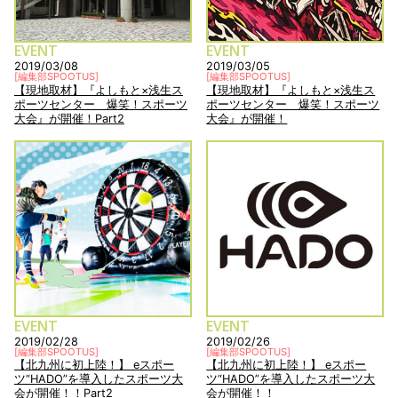
EVENT
EVENT
2019/03/08
2019/03/05
[
編集部SPOOTUS
]
[
編集部SPOOTUS
]
【現地取材】『よしもと×浅生ス
【現地取材】『よしもと×浅生ス
ポーツセンター 爆笑！スポーツ
ポーツセンター 爆笑！スポーツ
大会』が開催！Part2
大会』が開催！
EVENT
EVENT
2019/02/28
2019/02/26
[
編集部SPOOTUS
]
[
編集部SPOOTUS
]
【北九州に初上陸！】 eスポー
【北九州に初上陸！】 eスポー
ツ“HADO”を導入したスポーツ大
ツ“HADO”を導入したスポーツ大
会が開催！！Part2
会が開催！！