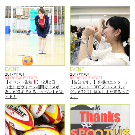
EVENT
EVENT
2017/11/01
2017/11/01
[
SPOOTUS EDITOR
]
[
SPOOTUS EDITOR
]
【イベント告知
】12月2日
【告知です。】究極のエンターテ
（土）ピヴォーレ福岡で「スポ
インメント「DDTプロレスリン
友」が必ずできる！イベントがあ
グ」が12月に福岡にまた来るって
～る！
よ。