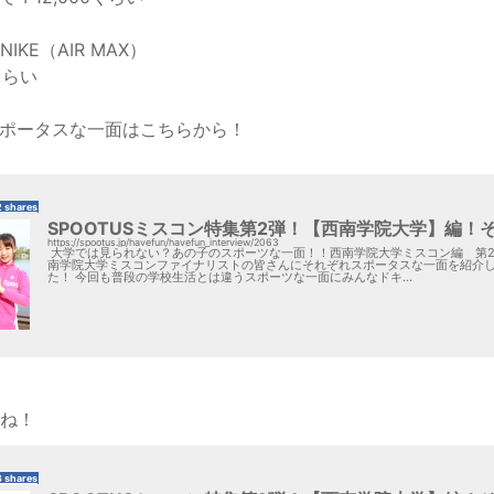
IKE（AIR MAX）
くらい
スポータスな一面はこちらから！
2 shares
SPOOTUSミスコン特集第2弾！【西南学院大学】編！
https://spootus.jp/havefun/havefun_interview/2063
大学では見られない？あの子のスポーツな一面！！西南学院大学ミスコン編 第2
南学院大学ミスコンファイナリストの皆さんにそれぞれスポータスな一面を紹介
た！ 今回も普段の学校生活とは違うスポーツな一面にみんなドキ...
ね！
3 shares