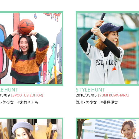
LE HUNT
STYLE HUNT
03/09
2018/03/05
[
SPOOTUS EDITOR
]
[
YUMI KUWAHARA
]
×美少女 #末竹さくら
野球×美少女 #桑原優実