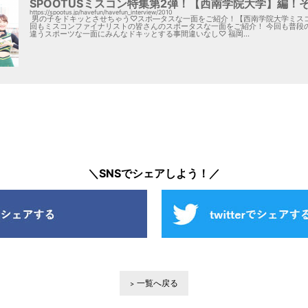
SPOOTUSミスコン特集第2弾！【西南学院大学】編！
https://spootus.jp/havefun/havefun_interview/2010
男の子をドキッとさせちゃう♡スポ―タスな一面をご紹介！【西南学院大学ミス
回もミスコンファイナリストの皆さんのスポータスな一面をご紹介！ 今回も普段
違うスポーツな一面にみんなドキッとする事間違いなし♡ 福岡...
＼SNSでシェアしよう！／
一覧へ戻る