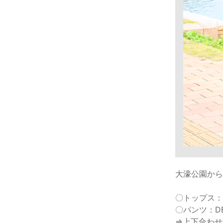
大濠公園から
〇トップス：D
〇パンツ：DE
⇒上下合わせて