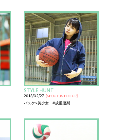
STYLE HUNT
2018/02/27
[
SPOOTUS EDITOR
]
バスケ×美少女 #成重優梨