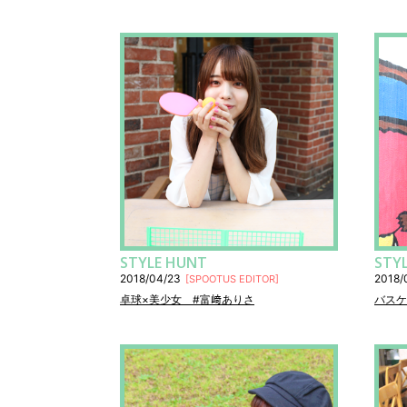
STYLE HUNT
STY
2018/04/23
2018/
[
SPOOTUS EDITOR
]
卓球×美少女 #富﨑ありさ
バスケ