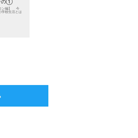
その➀
コン編】 今
の学校生活とは