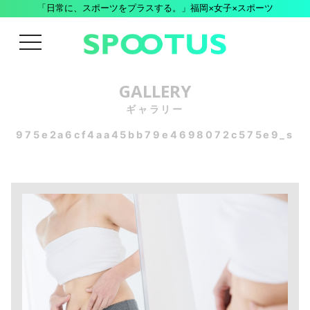
「日常に、スポーツをプラスする。」福岡×女子×スポーツ
menu
GALLERY
ギャラリー
975e2a6cf4aa45bb79e4698072c575e9_s