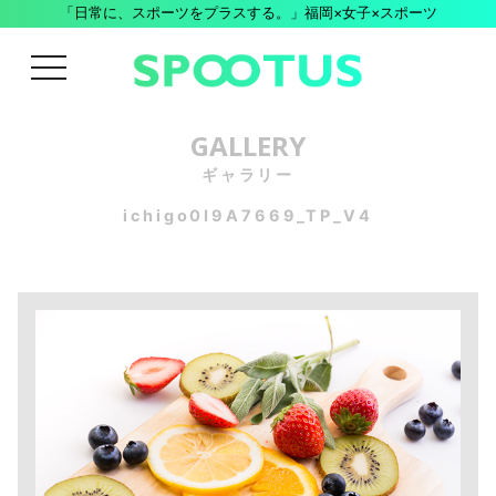
「日常に、スポーツをプラスする。」福岡×女子×スポーツ
menu
GALLERY
ギャラリー
ichigo0I9A7669_TP_V4