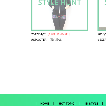
STYLE HUNT
2017/01/20
2016/
[
SAORI ISHIMARU
]
#SPOOTER： 石丸沙織
#EXER
HOME
HOT TOPIC!
IN STYLE