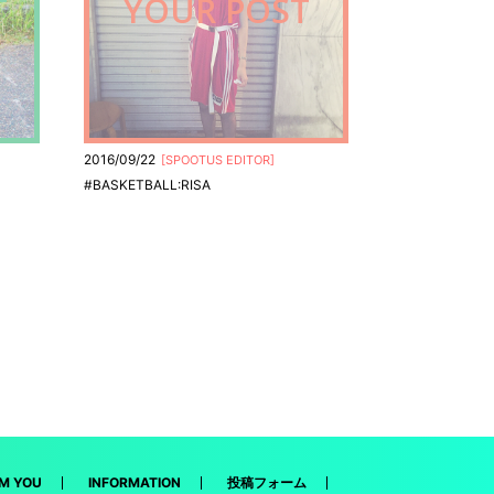
T
YOUR POST
2016/09/22
[
SPOOTUS EDITOR
]
#BASKETBALL:RISA
M YOU
INFORMATION
投稿フォーム