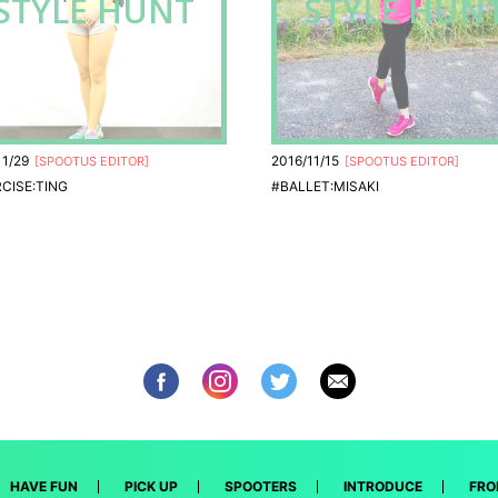
STYLE HUNT
STYLE HUN
11/29
2016/11/15
[
SPOOTUS EDITOR
]
[
SPOOTUS EDITOR
]
CISE:TING
#BALLET:MISAKI
HAVE FUN
PICK UP
SPOOTERS
INTRODUCE
FRO