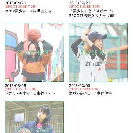
2018/04/23
2018/04/23
[
SPOOTUS EDITOR
]
[
SPOOTUS EDITOR
]
卓球×美少女 #富﨑ありさ
『美少女』と『スポーツ』
SPOOTUS美女スナップ
STYLE HUNT
STYLE HUNT
2018/03/09
2018/03/05
[
SPOOTUS EDITOR
]
[
YUMI KUWAHARA
]
バスケ×美少女 #末竹さくら
野球×美少女 #桑原優実
STYLE HUNT