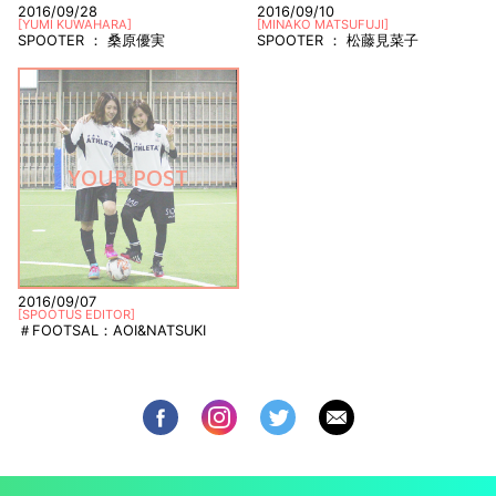
2016/09/28
2016/09/10
[
YUMI KUWAHARA
]
[
MINAKO MATSUFUJI
]
SPOOTER ： 桑原優実
SPOOTER ： 松藤見菜子
YOUR POST
2016/09/07
[
SPOOTUS EDITOR
]
＃FOOTSAL：AOI&NATSUKI