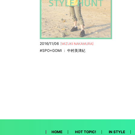
STYLE HUNT
2016/11/06
[
MIZUKI NAKAMURA
]
#SPO×GOMI ： 中村美津紀
HOME
HOT TOPIC!
IN STYLE