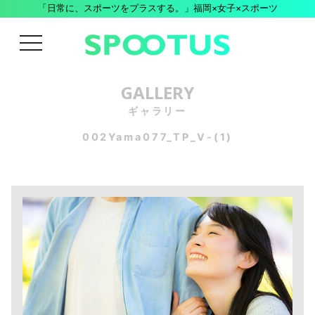
「日常に、スポーツをプラスする。」福岡×女子×スポーツ
menu
GALLERY
ギャラリー
002Yama077_TP_V-(1)