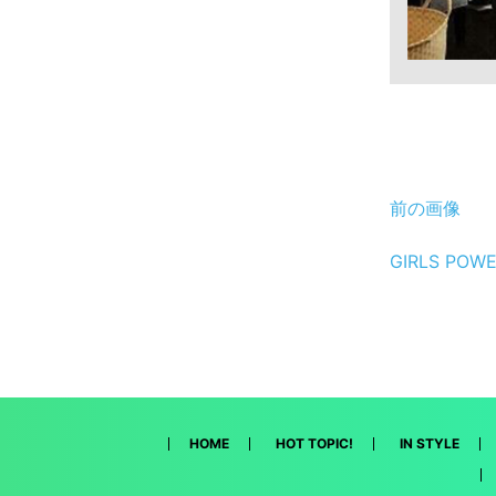
前の画像
GIRLS P
HOME
HOT TOPIC!
IN STYLE