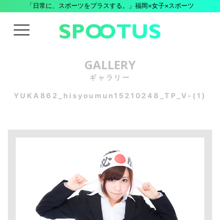
「日常に、スポーツをプラスする。」福岡×女子×スポーツ
menu
GALLERY
ギャラリー
YUKA862_hisyoumun15210248_TP_V-(1)